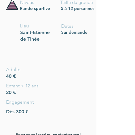
Niveau
Taille du groupe
Rando sportive
5 à 12 personnes
Lieu
Dates
Saint-Etienne
Sur demande
de Tinée
Tarifs
Adulte
40 €
Enfant < 12 ans
20 €
Engagement
Dès 300 €
Inscription
s
Pour vous inscrire, contactez-moi