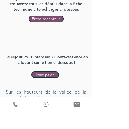
trouverez tous les détails dans la fiche
technique à télécharger ci-dessous
Fiche technique
Inscription
s
Ce séjour vous intéresse ? Contactez-moi en
cliquant sur le lien ci-dessous !
Inscription
Sur les hauteurs de la vallée de la
Tinée, le long de la frontière italienne,
ce trek de 3 jours vous fera découvrir
la richesse de ce massif, tant par ces
paysages, que par son histoire et sa
biodiversité exceptionnelle. Loin des
sentiers battus et en grande partie en